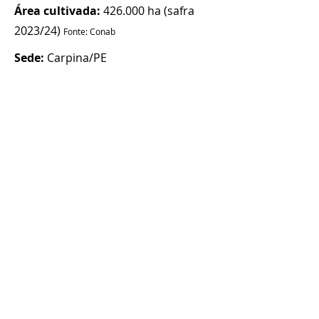
Área cultivada:
426.000 ha (safra
2023/24)
Fonte: Conab
Sede:
Carpina/PE
Universidade Federal Rural do
Rio de Janeiro - UFRRJ
Estados de atuação:
Rio de Janeiro-
RJ e Espirito Santo-ES
Unidades conveniadas:
11 usinas e
associações
Área cultivada:
78.400 ha (safra